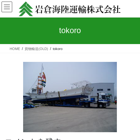
コ
ナ
ン
ビ
テ
ゲ
ン
ー
tokoro
ツ
シ
へ
ョ
ス
ン
キ
に
HOME
貨物輸送(OLD)
tokoro
ッ
移
プ
動