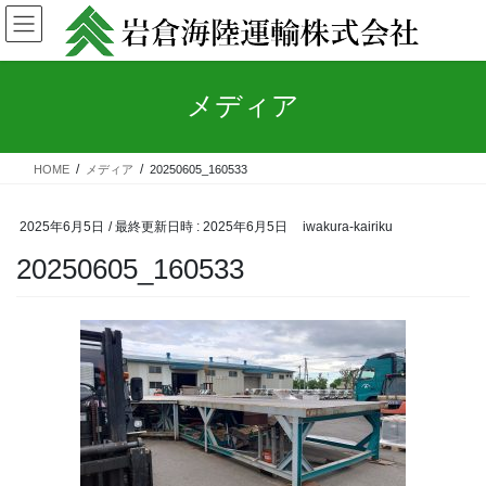
コ
ナ
ン
ビ
テ
ゲ
ン
ー
メディア
ツ
シ
へ
ョ
ス
ン
キ
に
HOME
メディア
20250605_160533
ッ
移
プ
動
2025年6月5日
/ 最終更新日時 :
2025年6月5日
iwakura-kairiku
20250605_160533