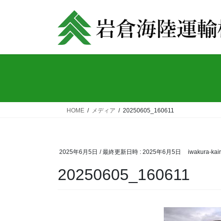
コ
ナ
ン
ビ
テ
ゲ
ン
ー
ツ
シ
へ
ョ
ス
ン
キ
に
ッ
移
HOME
メディア
20250605_160611
プ
動
2025年6月5日
/ 最終更新日時 :
2025年6月5日
iwakura-kair
20250605_160611