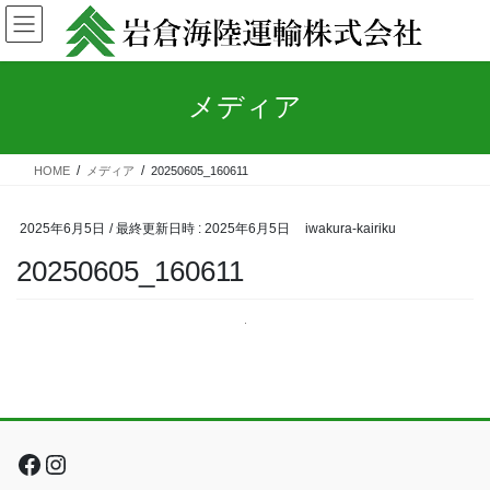
コ
ナ
ン
ビ
テ
ゲ
ン
ー
メディア
ツ
シ
へ
ョ
ス
ン
キ
に
HOME
メディア
20250605_160611
ッ
移
プ
動
2025年6月5日
/ 最終更新日時 :
2025年6月5日
iwakura-kairiku
20250605_160611
Facebook
Instagram