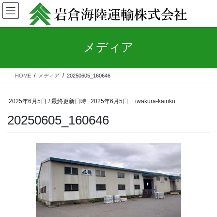
コ
ナ
ン
ビ
テ
ゲ
ン
ー
メディア
ツ
シ
へ
ョ
ス
ン
キ
に
HOME
メディア
20250605_160646
ッ
移
プ
動
2025年6月5日
/ 最終更新日時 :
2025年6月5日
iwakura-kairiku
20250605_160646