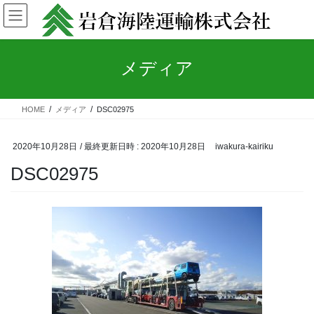
コ
ナ
ン
ビ
テ
ゲ
ン
ー
メディア
ツ
シ
へ
ョ
ス
ン
キ
に
HOME
メディア
DSC02975
ッ
移
プ
動
2020年10月28日
/ 最終更新日時 :
2020年10月28日
iwakura-kairiku
DSC02975