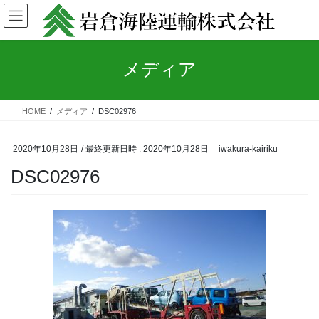
コ
ナ
ン
ビ
テ
ゲ
ン
ー
メディア
ツ
シ
へ
ョ
ス
ン
キ
に
HOME
メディア
DSC02976
ッ
移
プ
動
2020年10月28日
/ 最終更新日時 :
2020年10月28日
iwakura-kairiku
DSC02976