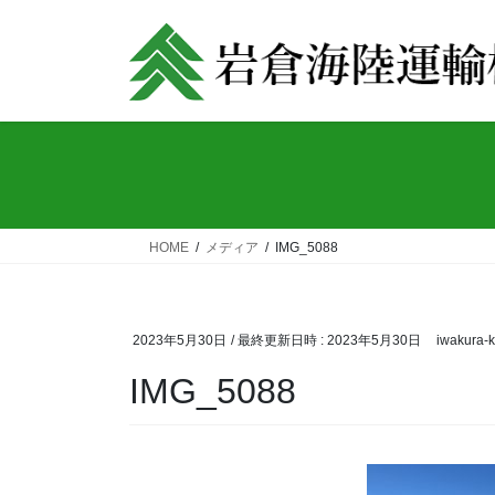
コ
ナ
ン
ビ
テ
ゲ
ン
ー
ツ
シ
へ
ョ
ス
ン
キ
に
ッ
移
HOME
メディア
IMG_5088
プ
動
2023年5月30日
/ 最終更新日時 :
2023年5月30日
iwakura-k
IMG_5088