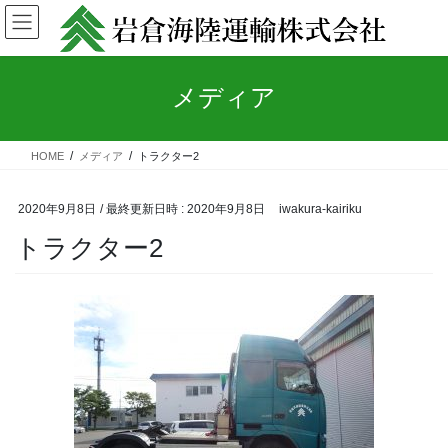
コ
ナ
ン
ビ
テ
ゲ
ン
ー
メディア
ツ
シ
へ
ョ
ス
ン
キ
に
HOME
メディア
トラクター2
ッ
移
プ
動
2020年9月8日
/ 最終更新日時 :
2020年9月8日
iwakura-kairiku
トラクター2