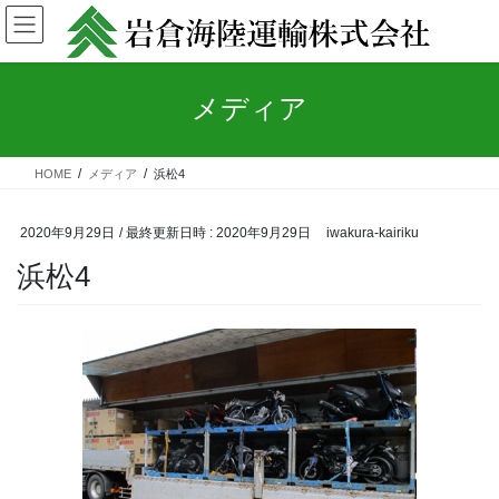
コ
ナ
ン
ビ
テ
ゲ
ン
ー
メディア
ツ
シ
へ
ョ
ス
ン
キ
に
HOME
メディア
浜松4
ッ
移
プ
動
2020年9月29日
/ 最終更新日時 :
2020年9月29日
iwakura-kairiku
浜松4