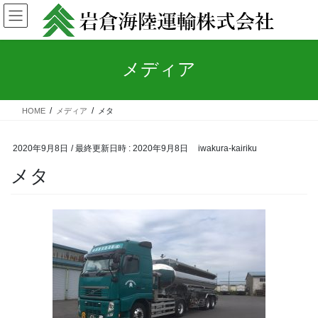
コ
ナ
ン
ビ
テ
ゲ
ン
ー
メディア
ツ
シ
へ
ョ
ス
ン
キ
に
HOME
メディア
メタ
ッ
移
プ
動
2020年9月8日
/ 最終更新日時 :
2020年9月8日
iwakura-kairiku
メタ