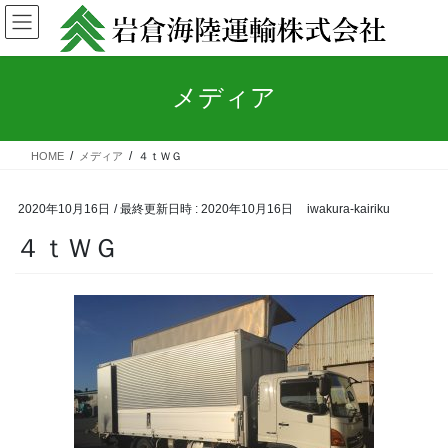
コ
ナ
ン
ビ
テ
ゲ
ン
ー
メディア
ツ
シ
へ
ョ
ス
ン
キ
に
HOME
メディア
４ｔＷＧ
ッ
移
プ
動
2020年10月16日
/ 最終更新日時 :
2020年10月16日
iwakura-kairiku
４ｔＷＧ