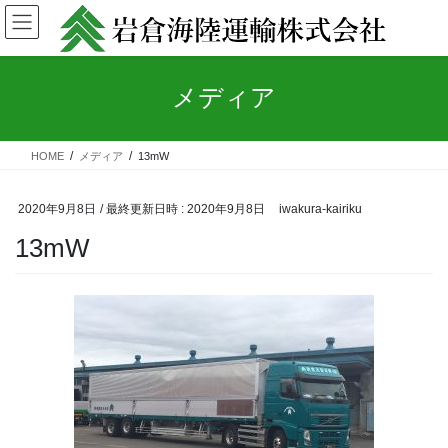
コ
ナ
ン
ビ
テ
ゲ
ン
ー
メディア
ツ
シ
へ
ョ
ス
ン
キ
に
HOME
メディア
13mW
ッ
移
プ
動
2020年9月8日
/ 最終更新日時 :
2020年9月8日
iwakura-kairiku
13mW