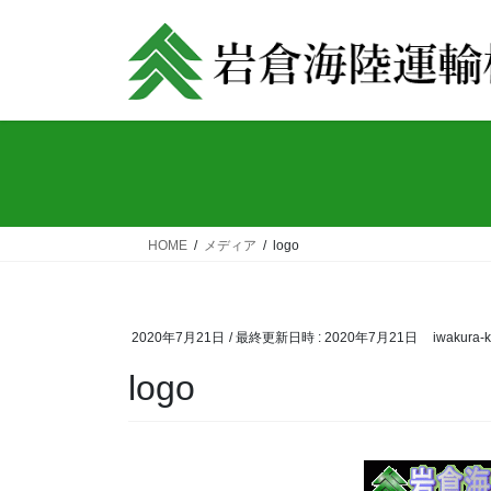
コ
ナ
ン
ビ
テ
ゲ
ン
ー
ツ
シ
へ
ョ
ス
ン
キ
に
ッ
移
HOME
メディア
logo
プ
動
2020年7月21日
/ 最終更新日時 :
2020年7月21日
iwakura-k
logo